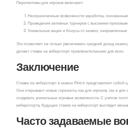
Перспективы для игроков включают:
Неограниченные возможности заработка, основанные 
Проведение активных турниров с высокими призовы
Уникальные акции и бонусы от казино, направленные
Это позволяет не только увеличивать средний доход казино,
делает ставки на киберспорт привлекательными для всех.
Заключение
Ставки на киберспорт в казино Pinco представляют собой 
Они открывают новые горизонты как для игроков, так и для
создавать уникальные игровые возможности. С учетом пос
киберспорта, будущее ставок на киберспорт выглядит вес
Часто задаваемые в