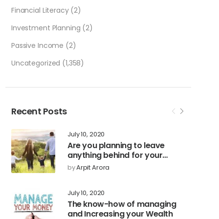
Financial Literacy
(2)
Investment Planning
(2)
Passive Income
(2)
Uncategorized
(1,358)
Recent Posts
July 10, 2020
Are you planning to leave
anything behind for your
family
by
Arpit Arora
July 10, 2020
The know-how of managing
and Increasing your Wealth