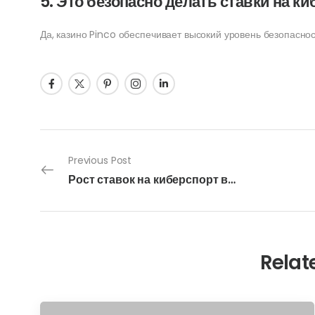
5. Это безопасно делать ставки на ки
Да, казино Pinco обеспечивает высокий уровень безопасно
Previous Post
Рост ставок на киберспорт в казино Pinco
Relat