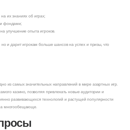
на их знаниях об играх;
ми фондами;
 на улучшение опыта игроков.
 но и дарит игрокам больше шансов на успех и призы, что
одно из самых значительных направлений в мире азартных игр.
 самого казино, позволяя привлекать новые аудитории и
тоянно развивающихся технологий и растущей популярности
ьма многообещающе.
опросы