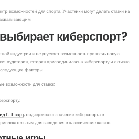
тр возможностей для спорта. Участники могут делать ставки на
 захватывающим.
 выбирает киберспорт?
ртной индустрии и не упускает возможность привлечь новую
я аудитория, которая присоединилась к киберспорту и активно
ют следующие факторы:
е возможности для ставок;
берспорту.
вид Г. Шварц
, подчеркивают значение киберспорта в
привлекательным для заведения в классические казино.
ртные игры