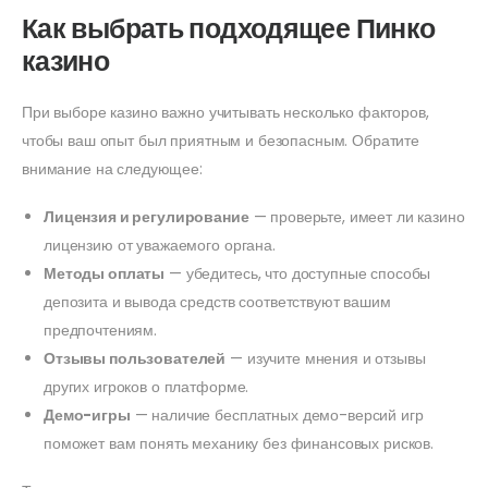
Как выбрать подходящее Пинко
казино
При выборе казино важно учитывать несколько факторов,
чтобы ваш опыт был приятным и безопасным. Обратите
внимание на следующее:
Лицензия и регулирование
— проверьте, имеет ли казино
лицензию от уважаемого органа.
Методы оплаты
— убедитесь, что доступные способы
депозита и вывода средств соответствуют вашим
предпочтениям.
Отзывы пользователей
— изучите мнения и отзывы
других игроков о платформе.
Демо-игры
— наличие бесплатных демо-версий игр
поможет вам понять механику без финансовых рисков.