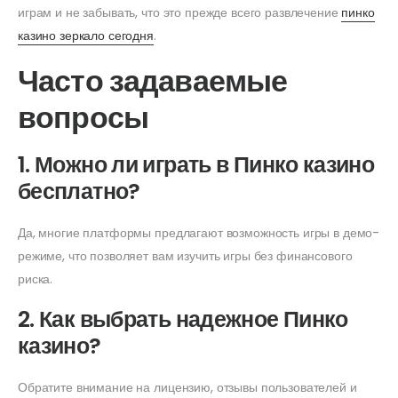
играм и не забывать, что это прежде всего развлечение
пинко
казино зеркало сегодня
.
Часто задаваемые
вопросы
1. Можно ли играть в Пинко казино
бесплатно?
Да, многие платформы предлагают возможность игры в демо-
режиме, что позволяет вам изучить игры без финансового
риска.
2. Как выбрать надежное Пинко
казино?
Обратите внимание на лицензию, отзывы пользователей и