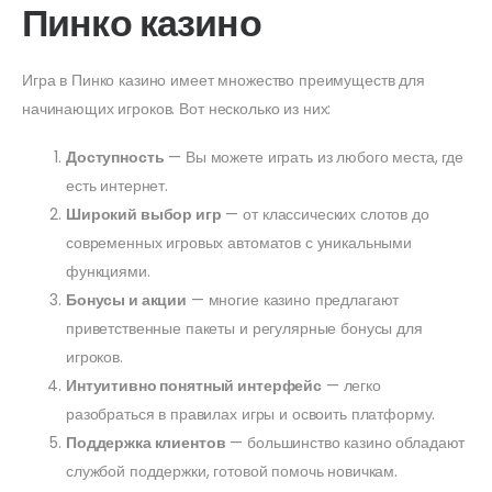
Пинко казино
Игра в Пинко казино имеет множество преимуществ для
начинающих игроков. Вот несколько из них:
Доступность
— Вы можете играть из любого места, где
есть интернет.
Широкий выбор игр
— от классических слотов до
современных игровых автоматов с уникальными
функциями.
Бонусы и акции
— многие казино предлагают
приветственные пакеты и регулярные бонусы для
игроков.
Интуитивно понятный интерфейс
— легко
разобраться в правилах игры и освоить платформу.
Поддержка клиентов
— большинство казино обладают
службой поддержки, готовой помочь новичкам.