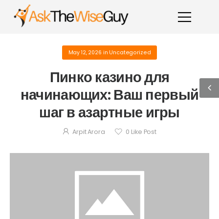
May 12, 2026
in
Uncategorized
Пинко казино для
начинающих: Ваш первый
шаг в азартные игры
Arpit Arora
0
Like Post