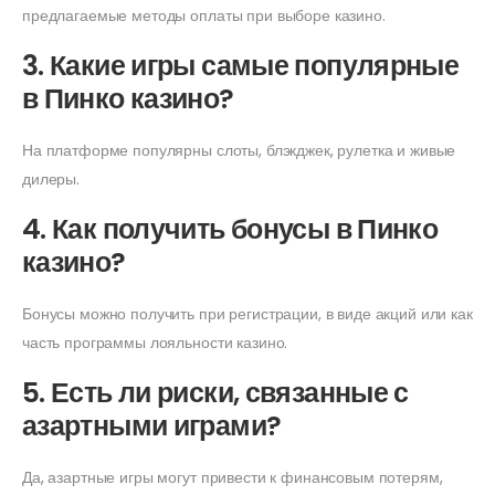
предлагаемые методы оплаты при выборе казино.
3. Какие игры самые популярные
в Пинко казино?
На платформе популярны слоты, блэкджек, рулетка и живые
дилеры.
4. Как получить бонусы в Пинко
казино?
Бонусы можно получить при регистрации, в виде акций или как
часть программы лояльности казино.
5. Есть ли риски, связанные с
азартными играми?
Да, азартные игры могут привести к финансовым потерям,