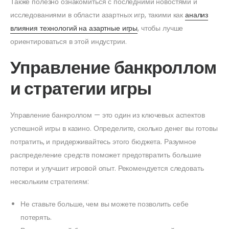
Также полезно ознакомиться с последними новостями и
исследованиями в области азартных игр, такими как
анализ
влияния технологий на азартные игры
, чтобы лучше
ориентироваться в этой индустрии.
Управление банкроллом
и стратегии игры
Управление банкроллом — это один из ключевых аспектов
успешной игры в казино. Определите, сколько денег вы готовы
потратить, и придерживайтесь этого бюджета. Разумное
распределение средств поможет предотвратить большие
потери и улучшит игровой опыт. Рекомендуется следовать
нескольким стратегиям:
Не ставьте больше, чем вы можете позволить себе
потерять.